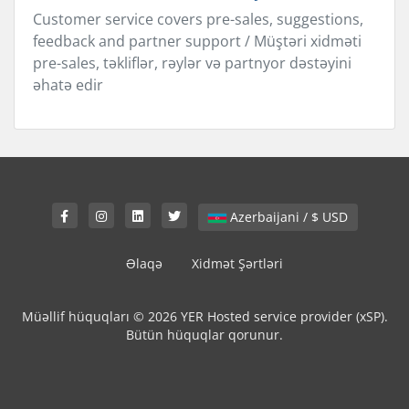
Customer service covers pre-sales, suggestions,
feedback and partner support / Müştəri xidməti
pre-sales, təkliflər, rəylər və partnyor dəstəyini
əhatə edir
Azerbaijani / $ USD
Əlaqə
Xidmət Şərtləri
Müəllif hüquqları © 2026 YER Hosted service provider (xSP).
Bütün hüquqlar qorunur.